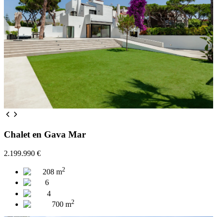
Chalet en Gava Mar
2.199.990 €
2
208
m
6
4
2
700
m