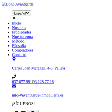
Español
Inicio
Nosotras
Propiedades
Nuestra zona
Método
Filosofía
Compradores
Contacto
Carrer Joan Maragall, 4-6, Pallejà
637 077 991
|
93 128 77 18
info@avantgarde-inmobiliaria.es
¡SÍGUENOS!